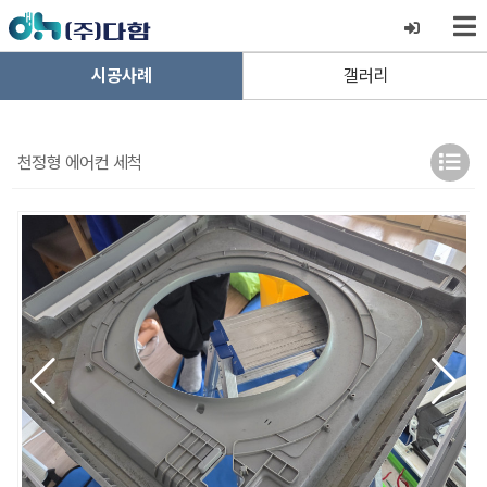
시공사례
갤러리
천정형 에어컨 세척