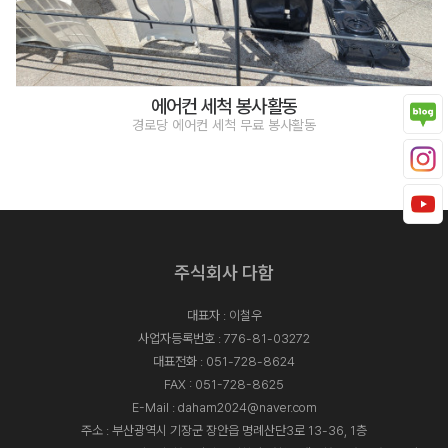
에어컨 세척 봉사활동
경로당 에어컨 세척 무료 봉사활동
주식회사 다함
대표자 : 이철우
사업자등록번호 : 776-81-03272
대표전화 :
051-728-8624
FAX : 051-728-8625
E-Mail :
daham2024@naver.com
주소 : 부산광역시 기장군 장안읍 명례산단3로 13-36, 1층