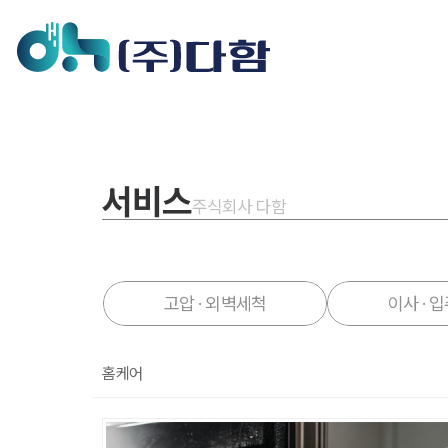
서비스
주식회사 다함
고압 · 외벽세척
이사 · 
홈케어