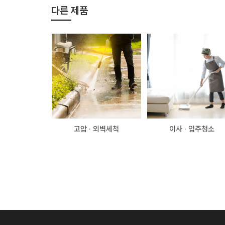
다른 제품
고압 · 외벽세척
이사 · 입주청소